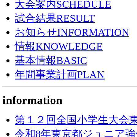
大会案内
SCHEDULE
試合結果
RESULT
お知らせ
INFORMATION
情報
KNOWLEDGE
基本情報
BASIC
年間事業計画
PLAN
information
第１２回全国小学生大会東
令和8年東京都ジュニア