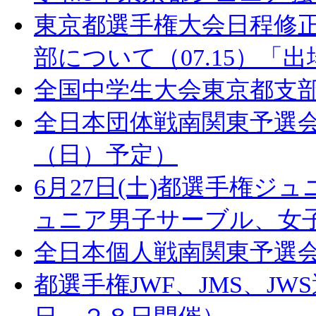
東京都選手権大会日程修正「
部について（07.15）「
全国中学生大会東京都支部
全日本団体戦南関東予選会
（日）予定）
6月27日(土)都選手権
ュニア男子サーブル、女
全日本個人戦南関東予選
都選手権JWF、JMS、J