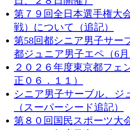
日、２８日開催）
第７９回全日本選手権大
戦）について（追記）
第58回都シニア男子サーブ
都ジュニア男子エペ（6月
２０２６年度東京都フェ
正０６．１１）
シニア男子サーブル、ジ
（スーパーシード追記）
第８０回国民スポーツ大会