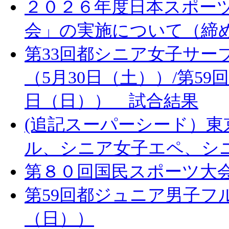
２０２６年度日本スポー
会」の実施について（締
第33回都シニア女子サー
（5月30日（土））/第59
日（日）） 試合結果
(追記スーパーシード）
ル、シニア女子エペ、シ
第８０回国民スポーツ大
第59回都ジュニア男子フ
（日））