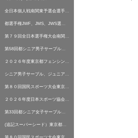
全日本個人戦南関東予選会選手名簿について
都選手権JWF、JMS、JWS選手名簿について（６月２７日、２８日開催）
第７９回全日本選手権大会南関東予選会（個人戦・団体戦）について（追記）
第58回都シニア男子サーブル（6月13日（土））／第33回都ジュニア男子エペ（6月14日（日）） 試合結果
２０２６年度東京都フェンシング選手権大会について（修正０６．１１）
シニア男子サーブル、ジュニア男子エペ選手名簿について（スーパーシード追記）
第８０回国民スポーツ大会東京都予選会 選手名簿について
２０２６年度日本スポーツ協会「公認コーチ１養成講習会」の実施について（締め切りました）
第33回都シニア女子サーブル・第39回都シニア女子エペ（5月30日（土））/第59回 東京都シニア男子エペ（5月31日（日）） 試合結果
(追記スーパーシード）東京都選手権シニア女子サーブル、シニア女子エペ、シニア男子エペ選手名簿について
第８０回国民スポーツ大会東京都予選会について