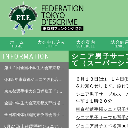
ホーム
大会申し込み
大会案内
試合結
HOME
ENTRY
SCHEDULE
RESULT
INFORMATION
シニア男子サー
て（スーパーシ
第１２回全国小学生大会東京都出場枠について（07．27）
６月１３日(土)、１４日
令和8年東京都ジュニア強化合宿プレ案内について
をお知らせします。添付
東京都選手権大会日程修正「JMS、JWS、JWF」ミニムの部について（07.15）「出場費返金フォーム」
シニア男子サーブルスー
午前１１時２０分
全国中学生大会東京都支部出場枠について（修正07.03）
東京都選手権シニア男子
全日本団体戦南関東予選会選手名簿について（7月5日（日）予定）
シニア男子サーブル選手
ジュニア男子エペ名簿
pdf
6月27日(土)都選手権ジュニア女子フルーレ、６月２８日ジュニア男子サーブル、女子サーブル大会中止について