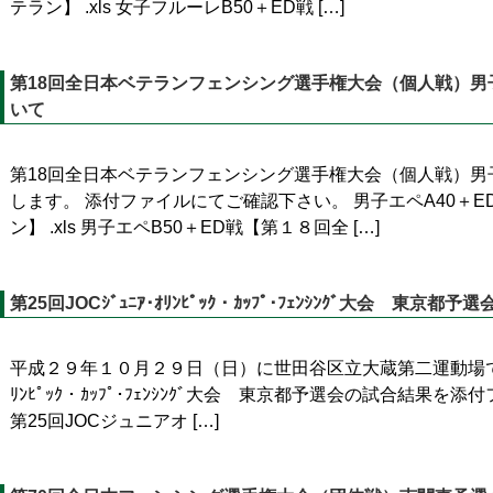
テラン】 .xls 女子フルーレB50＋ED戦 […]
第18回全日本ベテランフェンシング選手権大会（個人戦）男子
いて
第18回全日本ベテランフェンシング選手権大会（個人戦）男
します。 添付ファイルにてご確認下さい。 男子エペA40＋
ン】 .xls 男子エペB50＋ED戦【第１８回全 […]
第25回JOCｼﾞｭﾆｱ･ｵﾘﾝﾋﾟｯｸ・ｶｯﾌﾟ･ﾌｪﾝｼﾝｸﾞ大会 東京
平成２９年１０月２９日（日）に世田谷区立大蔵第二運動場で開催
ﾘﾝﾋﾟｯｸ・ｶｯﾌﾟ･ﾌｪﾝｼﾝｸﾞ大会 東京都予選会の試合結果
第25回JOCジュニアオ […]