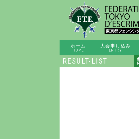
ホーム
大会申し込み
HOME
ENTRY
RESULT-LIST
第33回都カデ男子フルーレ 試合結果（4月18日（土））
2023年度東京都フェンシング選手権 シニア男子サーブル・ジュニア女子サーブル（9/9）、シニア女子サーブル（9/10）試合速報 ライブリザルト
第76回全日本フェンシング選手権 南関東予選会（7/9）試合速報 ライブリザルト
第76回全日本フェンシング選手権 南関東予選会（7/2）試合速報 ライブリザルト
2023年度東京都フェンシング選手権 ジュニア男子サーブル・カデ女子エペ（7/1）試合速報 ライブリザルト
特別国体フェンシング競技 東京都予選会 試合速報 ライブリザルト