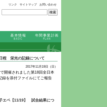
リンク
サイトマップ
お問い合わせ
基本情報
年間事業計画
BASIC
PLAN
日程 栄光の記録について
2017年11月19日（日）
館で開催されました第18回全日本
記録を添付ファイルにてご報告
エペ【11/19】 試合結果につ