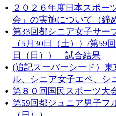
２０２６年度日本スポー
会」の実施について（締
第33回都シニア女子サー
（5月30日（土））/第59
日（日）） 試合結果
(追記スーパーシード）
ル、シニア女子エペ、シ
第８０回国民スポーツ大
第59回都ジュニア男子フ
（日））