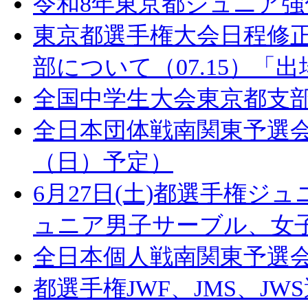
令和8年東京都ジュニア
東京都選手権大会日程修正「
部について（07.15）「
全国中学生大会東京都支部
全日本団体戦南関東予選会
（日）予定）
6月27日(土)都選手権
ュニア男子サーブル、女
全日本個人戦南関東予選
都選手権JWF、JMS、J