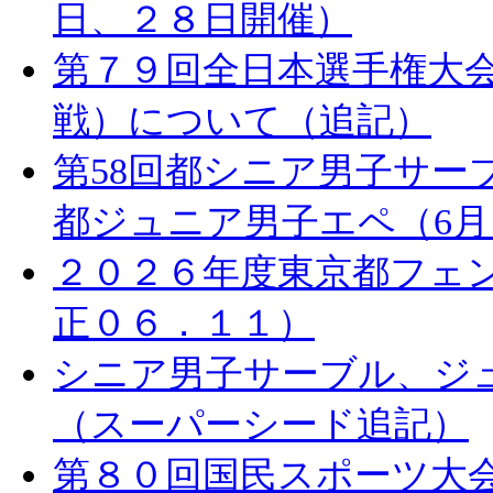
日、２８日開催）
第７９回全日本選手権大
戦）について（追記）
第58回都シニア男子サーブ
都ジュニア男子エペ（6月
２０２６年度東京都フェ
正０６．１１）
シニア男子サーブル、ジ
（スーパーシード追記）
第８０回国民スポーツ大会