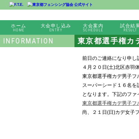
ホーム
大会申し込み
大会案内
試合結
HOME
ENTRY
SCHEDULE
RESULT
INFORMATION
東京都選手権カ
第１２回全国小学生大会東京都出場枠について（07．27）
前日のご連絡になり申し
令和8年東京都ジュニア強化合宿プレ案内について
４月２０日(土)北区赤羽
東京都選手権カデ男子フ
東京都選手権大会日程修正「JMS、JWS、JWF」ミニムの部について（07.15）「出場費返金フォーム」
スーパーシード１６名を
全国中学生大会東京都支部出場枠について（修正07.03）
となります。下記のファ
東京都選手権カデ男子フ
全日本団体戦南関東予選会選手名簿について（7月5日（日）予定）
尚、２１日(日)カデ女
6月27日(土)都選手権ジュニア女子フルーレ、６月２８日ジュニア男子サーブル、女子サーブル大会中止について
全日本個人戦南関東予選会選手名簿について