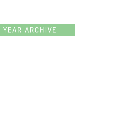
東京都選手権大会ジュニア男子フルーレ選手名簿について
Fencing Time Liveの閲覧について （ログインが必要となります。）
YEAR ARCHIVE
2026年
2025年
2024年
2023年
2022年
2021年
2020年
2019年