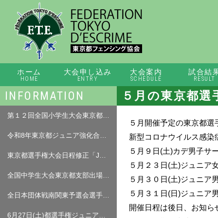
ホーム
大会申し込み
大会案内
試合結
HOME
ENTRY
SCHEDULE
RESULT
INFORMATION
５月の東京都選
第１２回全国小学生大会東京都出場枠について（07．27）
５月開催予定の東京都選
令和8年東京都ジュニア強化合宿プレ案内について
新型コロナウイルス感染
５月９日(土)カデ男子サ
東京都選手権大会日程修正「JMS、JWS、JWF」ミニムの部について（07.15）「出場費返金フォーム」
５月２３日(土)ジュニア
全国中学生大会東京都支部出場枠について（修正07.03）
５月３０日(土)ジュニア
５月３１日(日)ジュニア
全日本団体戦南関東予選会選手名簿について（7月5日（日）予定）
開催日程は後日、お知ら
6月27日(土)都選手権ジュニア女子フルーレ、６月２８日ジュニア男子サーブル、女子サーブル大会中止について