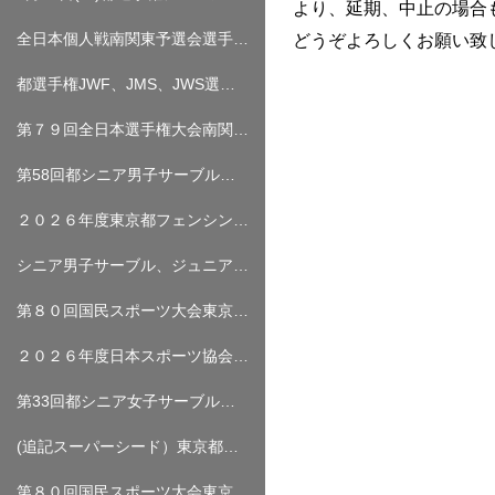
より、延期、中止の場合
全日本個人戦南関東予選会選手名簿について
どうぞよろしくお願い致
都選手権JWF、JMS、JWS選手名簿について（６月２７日、２８日開催）
第７９回全日本選手権大会南関東予選会（個人戦・団体戦）について（追記）
第58回都シニア男子サーブル（6月13日（土））／第33回都ジュニア男子エペ（6月14日（日）） 試合結果
２０２６年度東京都フェンシング選手権大会について（修正０６．１１）
シニア男子サーブル、ジュニア男子エペ選手名簿について（スーパーシード追記）
第８０回国民スポーツ大会東京都予選会 選手名簿について
２０２６年度日本スポーツ協会「公認コーチ１養成講習会」の実施について（締め切りました）
第33回都シニア女子サーブル・第39回都シニア女子エペ（5月30日（土））/第59回 東京都シニア男子エペ（5月31日（日）） 試合結果
(追記スーパーシード）東京都選手権シニア女子サーブル、シニア女子エペ、シニア男子エペ選手名簿について
第８０回国民スポーツ大会東京都予選会について