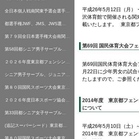
平成26年5月12日（月）
全日本個人戦南関東予選会選手名簿について
沢体育館で開催される関
都選手権JWF、JMS、JWS選手名簿について（６月２７日、２８日開催）
載いたします。 東京都フェ
第７９回全日本選手権大会南関東予選会（個人戦・団体戦）について（追記）
第69回 国民体育大会フ
第58回都シニア男子サーブル（6月13日（土））／第33回都ジュニア男子エペ（6月14日（日）） 試合結果
２０２６年度東京都フェンシング選手権大会について（修正０６．１１）
第69回国民体育体育大会
月22日に少年男女の試
シニア男子サーブル、ジュニア男子エペ選手名簿について（スーパーシード追記）
たしますので、ご参照くださ
第８０回国民スポーツ大会東京都予選会 選手名簿について
２０２６年度日本スポーツ協会「公認コーチ１養成講習会」の実施について（締め切りました）
2014年度 東京都フ
について
第33回都シニア女子サーブル・第39回都シニア女子エペ（5月30日（土））/第59回 東京都シニア男子エペ（5月31日（日）） 試合結果
(追記スーパーシード）東京都選手権シニア女子サーブル、シニア女子エペ、シニア男子エペ選手名簿について
平成26年5月10日（土
2014年度 東京都フ
第８０回国民スポーツ大会東京都予選会について