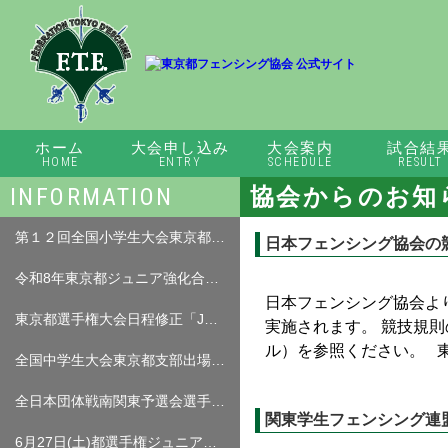
ホーム
大会申し込み
大会案内
試合結
HOME
ENTRY
SCHEDULE
RESULT
INFORMATION
協会からのお知
第１２回全国小学生大会東京都出場枠について（07．27）
日本フェンシング協会の
令和8年東京都ジュニア強化合宿プレ案内について
日本フェンシング協会よ
東京都選手権大会日程修正「JMS、JWS、JWF」ミニムの部について（07.15）「出場費返金フォーム」
実施されます。 競技規
ル）を参照ください。 東
全国中学生大会東京都支部出場枠について（修正07.03）
全日本団体戦南関東予選会選手名簿について（7月5日（日）予定）
関東学生フェンシング連
6月27日(土)都選手権ジュニア女子フルーレ、６月２８日ジュニア男子サーブル、女子サーブル大会中止について